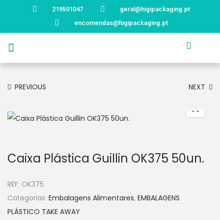
219501047
geral@higipackaging.pt
encomendas@higipackaging.pt
APRESENTAÇÃO
PRODUTOS
CURIOSIDADES
CATÁLOGOS
CONTACTOS
PREVIOUS
NEXT
Caixa Plástica Guillin OK375 50un.
REF:
OK375
Categorias:
Embalagens Alimentares
,
EMBALAGENS
PLÁSTICO TAKE AWAY