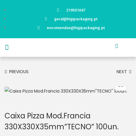
219501047
geral@higipackaging.pt
encomendas@higipackaging.pt
APRESENTAÇÃO
PRODUTOS
CURIOSIDADES
CATÁLOGOS
CONTACTOS
PREVIOUS
NEXT
Caixa Pizza Mod.Francia
330X330X35mm”TECNO” 100un.