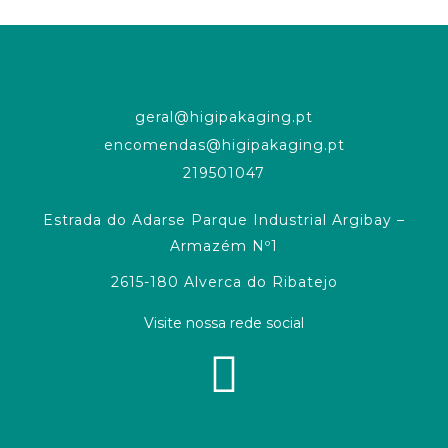
geral@higipakaging.pt
encomendas@higipakaging.pt
219501047
Estrada do Adarse Parque Industrial Argibay –
Armazém Nº1
2615-180 Alverca do Ribatejo
Visite nossa rede social