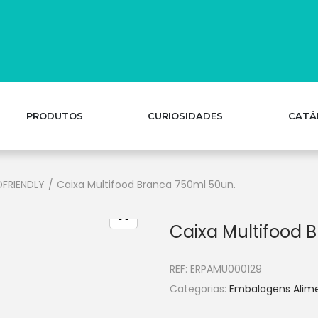
PRODUTOS
CURIOSIDADES
CATÁ
FRIENDLY
/
Caixa Multifood Branca 750ml 50un.
Caixa Multifood 
REF:
ERPAMU000129
Categorias:
Embalagens Alim