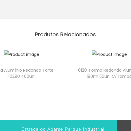
Produtos Relacionados
a Alumínio Redonda Tarte
0120-Forma Redonda Alu
F0290 400un.
180ml 50un. C/Tamp
Estrada do Adarse Parque Industrial