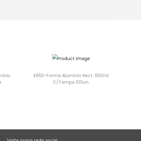
mínio
E650-Forma Alumínio Rect. 650ml
a
C/Tampa 100un.
Visite nossa rede social