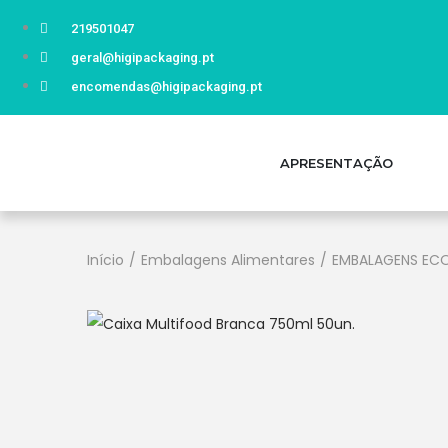
219501047
geral@higipackaging.pt
encomendas@higipackaging.pt
APRESENTAÇÃO
Início
/
Embalagens Alimentares
/
EMBALAGENS ECO