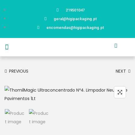
219501047
geral@higipackaging.pt
encomendas@higipackaging.pt
APRESENTAÇÃO
PRODUTOS
CURIOSIDADES
CATÁLOGOS
CONTACTOS
PREVIOUS
NEXT