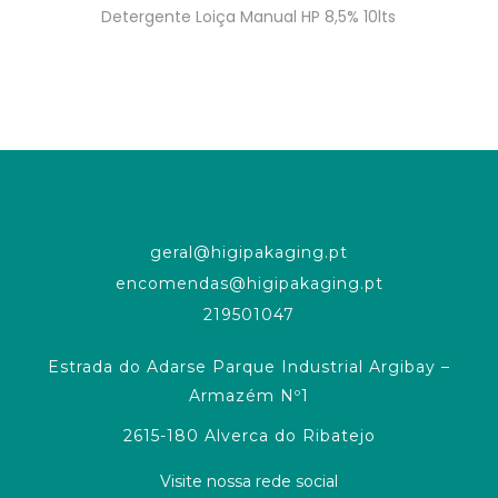
Detergente Loiça Manual HP 8,5% 10lts
geral@higipakaging.pt
encomendas@higipakaging.pt
219501047
Estrada do Adarse Parque Industrial Argibay –
Armazém Nº1
2615-180 Alverca do Ribatejo
Visite nossa rede social