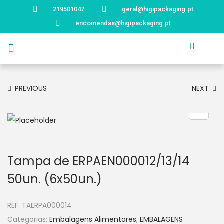
219501047
geral@higipackaging.pt
encomendas@higipackaging.pt
APRESENTAÇÃO
PRODUTOS
CURIOSIDADES
CATÁLOGOS
CONTACTOS
PREVIOUS
NEXT
Tampa de ERPAEN000012/13/14
50un. (6x50un.)
REF:
TAERPA000014
Categorias:
Embalagens Alimentares
,
EMBALAGENS