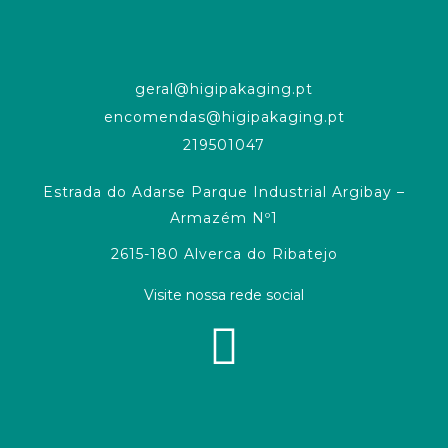
geral@higipakaging.pt
encomendas@higipakaging.pt
219501047
Estrada do Adarse Parque Industrial Argibay –
Armazém Nº1
2615-180 Alverca do Ribatejo
Visite nossa rede social