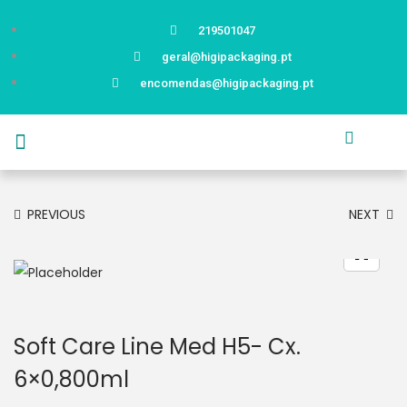
219501047
geral@higipackaging.pt
encomendas@higipackaging.pt
APRESENTAÇÃO
PRODUTOS
CURIOSIDADES
CATÁLOGOS
CONTACTOS
PREVIOUS
NEXT
Soft Care Line Med H5- Cx.
6×0,800ml