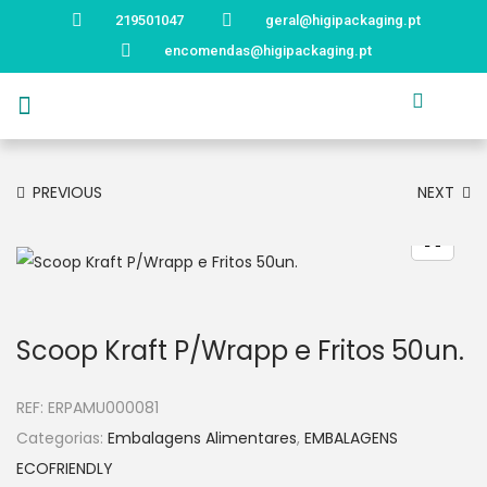
219501047
geral@higipackaging.pt
encomendas@higipackaging.pt
APRESENTAÇÃO
PRODUTOS
CURIOSIDADES
CATÁLOGOS
CONTACTOS
PREVIOUS
NEXT
Scoop Kraft P/Wrapp e Fritos 50un.
REF:
ERPAMU000081
Categorias:
Embalagens Alimentares
,
EMBALAGENS
ECOFRIENDLY