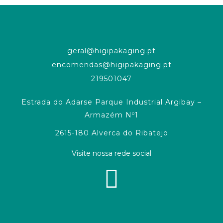
geral@higipakaging.pt
encomendas@higipakaging.pt
219501047
Estrada do Adarse Parque Industrial Argibay –
Armazém Nº1
2615-180 Alverca do Ribatejo
Visite nossa rede social