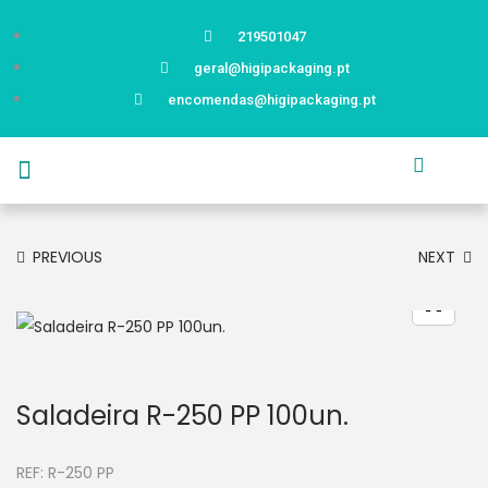
219501047
geral@higipackaging.pt
encomendas@higipackaging.pt
APRESENTAÇÃO
PRODUTOS
CURIOSIDADES
CATÁLOGOS
CONTACTOS
PREVIOUS
NEXT
Saladeira R-250 PP 100un.
REF:
R-250 PP