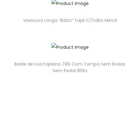
Vassoura Longa “Baltic” Fapil C/Cabo Metal
Balde de Lixo Faplana 786 Com Tampa Sem Rodas
Sem Pedal 80lts
geral@higipakaging.pt
encomendas@higipakaging.pt