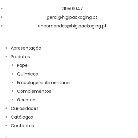
219501047
geral@higipackaging.pt
encomendas@higipackaging.pt
Apresentação
Produtos
Papel
Químicos
Embalagens Alimentares
Complementos
Geriatria
Curiosidades
Catálogos
Contactos