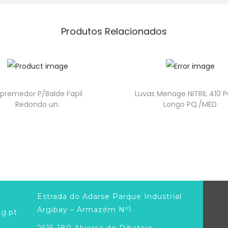
Produtos Relacionados
spremedor P/Balde Fapil
Luvas Menage NITRIL 410 
Redondo un.
Longo PQ./MED
Estrada do Adarse Parque Industrial
Argibay – Armazém Nº1
g.pt