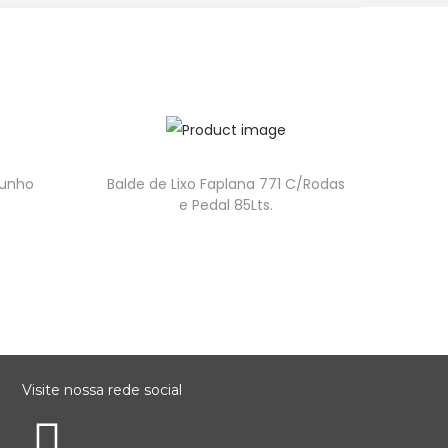
Punho
Balde de Lixo Faplana 771 C/Rodas
e Pedal 85Lts.
Visite nossa rede social