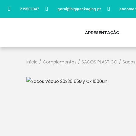
219501047
geral@higipackaging.pt
encomen
APRESENTAÇÃO
Início
/
Complementos
/
SACOS PLASTICO
/
Sacos