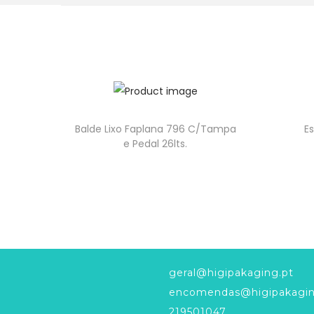
Balde Lixo Faplana 796 C/Tampa
E
e Pedal 26lts.
geral@higipakaging.pt
encomendas@higipakagin
219501047