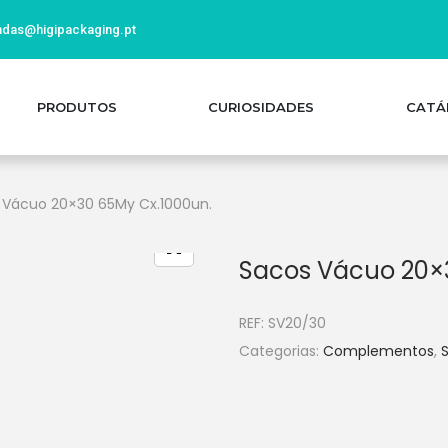
das@higipackaging.pt
PRODUTOS
CURIOSIDADES
CATÁ
 Vácuo 20×30 65My Cx.1000un.
Sacos Vácuo 20×
REF:
SV20/30
Categorias:
Complementos
,