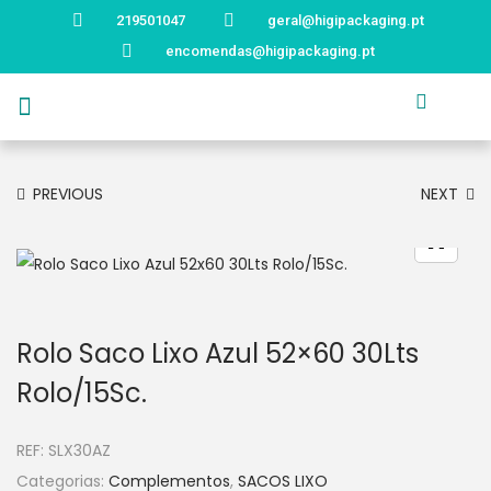
219501047
geral@higipackaging.pt
encomendas@higipackaging.pt
APRESENTAÇÃO
PRODUTOS
CURIOSIDADES
CATÁLOGOS
CONTACTOS
PREVIOUS
NEXT
Rolo Saco Lixo Azul 52×60 30Lts
Rolo/15Sc.
REF:
SLX30AZ
Categorias:
Complementos
,
SACOS LIXO