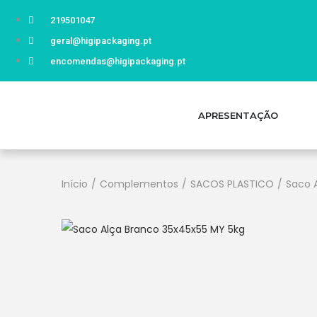
219501047
geral@higipackaging.pt
encomendas@higipackaging.pt
APRESENTAÇÃO
Início
/
Complementos
/
SACOS PLASTICO
/
Saco 