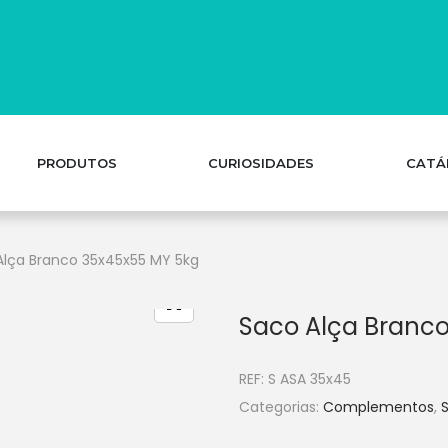
PRODUTOS
CURIOSIDADES
CATÁ
Alça Branco 35x45x55 MY 5kg
Saco Alça Branc
REF:
S ASA 35x45
Categorias:
Complementos
,