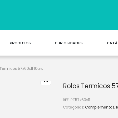
PRODUTOS
CURIOSIDADES
CATÁ
 Termicos 57x60x11 10un.
Rolos Termicos 57
REF:
RT57x60x11
Categorias:
Complementos
,