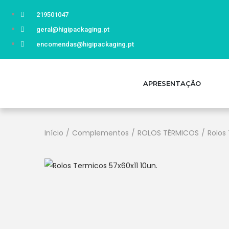
219501047
geral@higipackaging.pt
encomendas@higipackaging.pt
APRESENTAÇÃO
Início
/
Complementos
/
ROLOS TÉRMICOS
/
Rolos