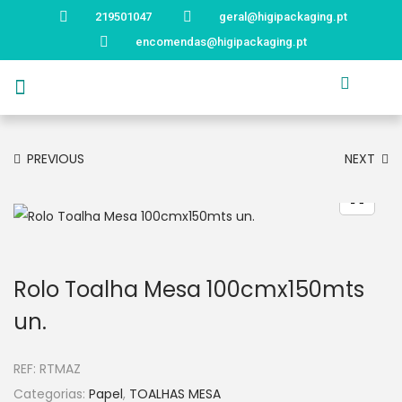
219501047
geral@higipackaging.pt
encomendas@higipackaging.pt
APRESENTAÇÃO
PRODUTOS
CURIOSIDADES
CATÁLOGOS
CONTACTOS
PREVIOUS
NEXT
Rolo Toalha Mesa 100cmx150mts
un.
REF:
RTMAZ
Categorias:
Papel
,
TOALHAS MESA