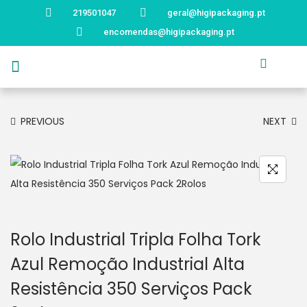
219501047
geral@higipackaging.pt
encomendas@higipackaging.pt
APRESENTAÇÃO
PRODUTOS
CURIOSIDADES
CATÁLOGOS
CONTACTOS
PREVIOUS
NEXT
Rolo Industrial Tripla Folha Tork
Azul Remoção Industrial Alta
Resistência 350 Serviços Pack