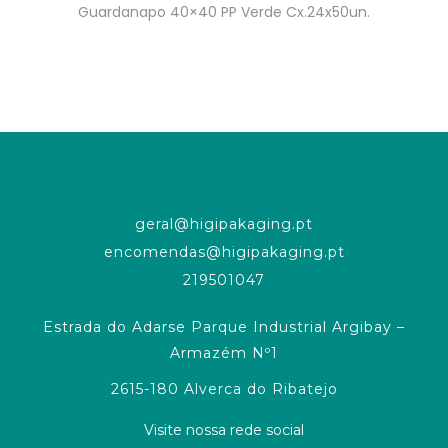
Guardanapo 40×40 PP Verde Cx.24x50un.
geral@higipakaging.pt
encomendas@higipakaging.pt
219501047
Estrada do Adarse Parque Industrial Argibay –
Armazém Nº1
2615-180 Alverca do Ribatejo
Visite nossa rede social