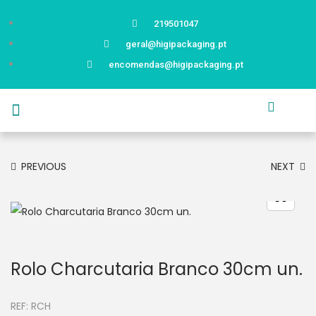
219501047
geral@higipackaging.pt
encomendas@higipackaging.pt
APRESENTAÇÃO
PRODUTOS
CURIOSIDADES
CATÁLOGOS
CONTACTOS
PREVIOUS
NEXT
Rolo Charcutaria Branco 30cm un.
REF:
RCH