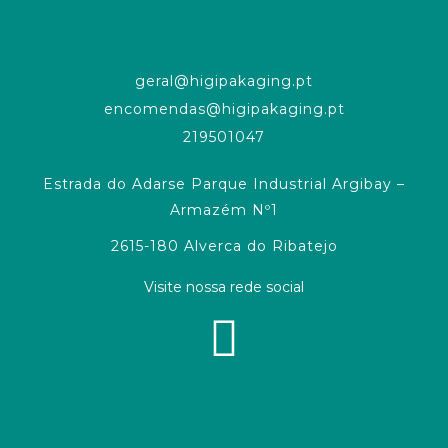
geral@higipakaging.pt
encomendas@higipakaging.pt
219501047
Estrada do Adarse Parque Industrial Argibay –
Armazém Nº1
2615-180 Alverca do Ribatejo
Visite nossa rede social