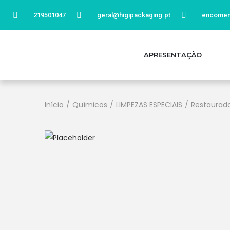
219501047
geral@higipackaging.pt
encomen
APRESENTAÇÃO
Início
/
Químicos
/
LIMPEZAS ESPECIAIS
/
Restaurado