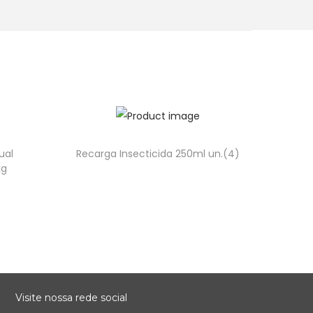
ual
Recarga Insecticida 250ml un.(4)
kg
Visite nossa rede social