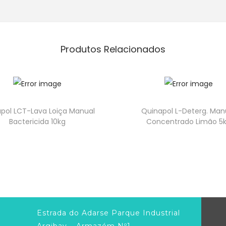
Produtos Relacionados
pol LCT-Lava Loiça Manual
Quinapol L-Deterg. Man
Bactericida 10kg
Concentrado Limão 5
Estrada do Adarse Parque Industrial