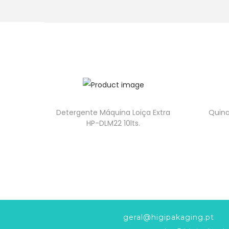
Detergente Máquina Loiça Extra
Quina
HP-DLM22 10lts.
geral@higipakaging.pt