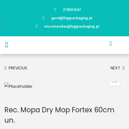
219501047
geral@higipackaging.pt
encomendas@higipackaging.pt
APRESENTAÇÃO
PRODUTOS
CURIOSIDADES
CATÁLOGOS
CONTACTOS
PREVIOUS
NEXT
Rec. Mopa Dry Mop Fortex 60cm
un.