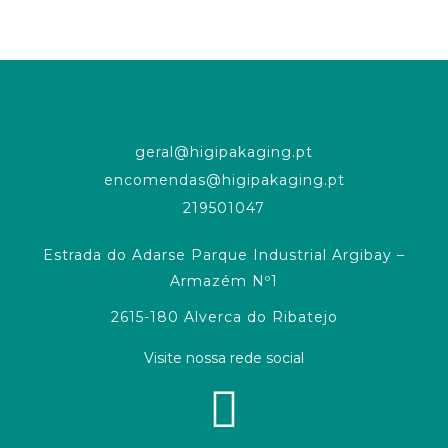
geral@higipakaging.pt
encomendas@higipakaging.pt
219501047
Estrada do Adarse Parque Industrial Argibay –
Armazém Nº1
2615-180 Alverca do Ribatejo
Visite nossa rede social