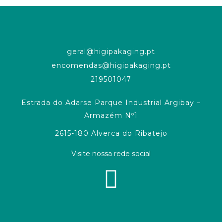
geral@higipakaging.pt
encomendas@higipakaging.pt
219501047
Estrada do Adarse Parque Industrial Argibay –
Armazém Nº1
2615-180 Alverca do Ribatejo
Visite nossa rede social