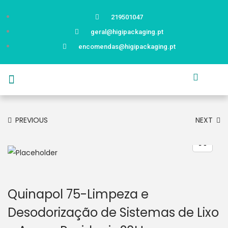
219501047
geral@higipackaging.pt
encomendas@higipackaging.pt
APRESENTAÇÃO
PRODUTOS
CURIOSIDADES
CATÁLOGOS
CONTACTOS
PREVIOUS
NEXT
Quinapol 75-Limpeza e
Desodorização de Sistemas de Lixo