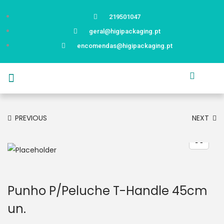
219501047
geral@higipackaging.pt
encomendas@higipackaging.pt
APRESENTAÇÃO
PRODUTOS
CURIOSIDADES
CATÁLOGOS
CONTACTOS
PREVIOUS
NEXT
Punho P/Peluche T-Handle 45cm
un.