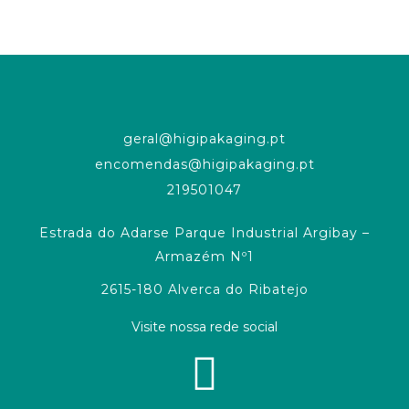
geral@higipakaging.pt
encomendas@higipakaging.pt
219501047
Estrada do Adarse Parque Industrial Argibay –
Armazém Nº1
2615-180 Alverca do Ribatejo
Visite nossa rede social