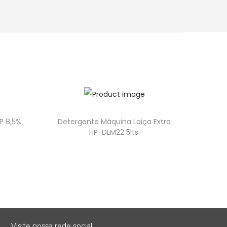
P 8,5%
Detergente Máquina Loiça Extra
HP-DLM22 5lts.
Visite nossa rede social