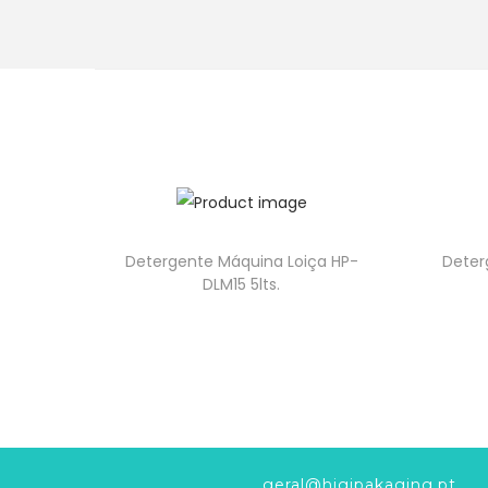
Detergente Máquina Loiça HP-
Deter
DLM15 5lts.
geral@higipakaging.pt