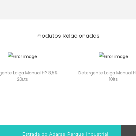
Produtos Relacionados
gente Loiça Manual HP 8,5%
Detergente Loiça Manual H
20Lts
10lts
Estrada do Adarse Parque Industrial