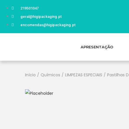
219501047
geral@higipackaging.pt
encomendas@higipackaging.pt
APRESENTAÇÃO
Início
/
Químicos
/
LIMPEZAS ESPECIAIS
/
Pastilhas 