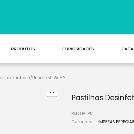
PRODUTOS
CURIOSIDADES
CATÁ
Desinfetantes p/Urinol 750 Gr HP
Pastilhas Desinfe
REF:
HP-PU
Categorias:
LIMPEZAS ESPECIAI