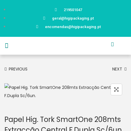
219501047
geral@higipackaging.pt
encomendas@higipackaging.pt
APRESENTAÇÃO
PRODUTOS
CURIOSIDADES
CATÁLOGOS
CONTACTOS
PREVIOUS
NEXT
Papel Hig. Tork SmartOne 208mts
Extracção Central F.Dupla Sc/6un.