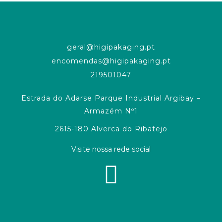
geral@higipakaging.pt
encomendas@higipakaging.pt
219501047
Estrada do Adarse Parque Industrial Argibay –
Armazém Nº1
2615-180 Alverca do Ribatejo
Visite nossa rede social