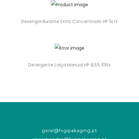
Desengordurante Extra Concentrado HP 5Lts
Detergente Loiça Manual HP 8,5% 10lts
geral@higipakaging.pt