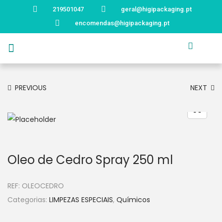
219501047
geral@higipackaging.pt
encomendas@higipackaging.pt
APRESENTAÇÃO
PRODUTOS
CURIOSIDADES
CATÁLOGOS
CONTACTOS
PREVIOUS
NEXT
Oleo de Cedro Spray 250 ml
REF:
OLEOCEDRO
Categorias:
LIMPEZAS ESPECIAIS
,
Químicos