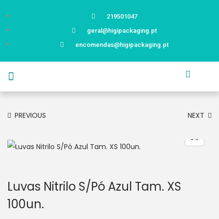
219501047
geral@higipackaging.pt
encomendas@higipackaging.pt
APRESENTAÇÃO
PRODUTOS
CURIOSIDADES
CATÁLOGOS
CONTACTOS
PREVIOUS
NEXT
Luvas Nitrilo S/Pó Azul Tam. XS
100un.