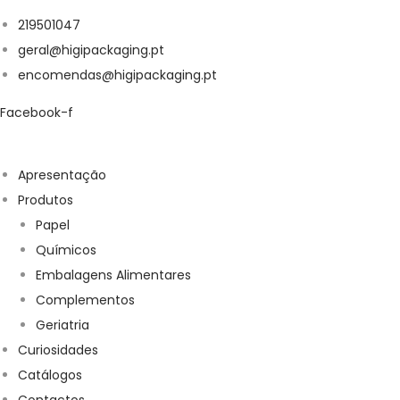
219501047
geral@higipackaging.pt
encomendas@higipackaging.pt
Facebook-f
Apresentação
Produtos
Papel
Químicos
Embalagens Alimentares
Complementos
Geriatria
Curiosidades
Catálogos