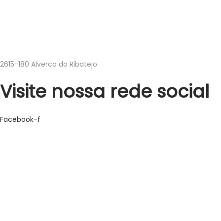
encomendas@higipakaging.pt
219501047
Estrada do Adarse Parque Industrial Argibay – Armazém Nº1
2615-180 Alverca do Ribatejo
Visite nossa rede social
Facebook-f
geral@higipakaging.pt
encomendas@higipakaging.pt
219501047
Estrada do Adarse Parque Industrial Argibay – Armazém Nº1