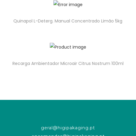
Quinapol L-Deterg. Manual Concentrado Limão 5kg
Recarga Ambientador Microair Citrus Nostrum 100ml
geral@higipakaging.pt