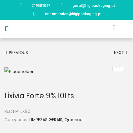
219501047
geral@higipackaging.pt
encomendas@higipackaging.pt
APRESENTAÇÃO
PRODUTOS
CURIOSIDADES
CATÁLOGOS
CONTACTOS
PREVIOUS
NEXT
Lixivia Forte 9% 10Lts
REF:
HP-LX90
Categorias:
LIMPEZAS GERAIS
,
Químicos