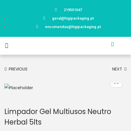
219501047
geral@higipackaging.pt
encomendas@higipackaging.pt
APRESENTAÇÃO
PRODUTOS
CURIOSIDADES
CATÁLOGOS
CONTACTOS
PREVIOUS
NEXT
Limpador Gel Multiusos Neutro
Herbal 5lts