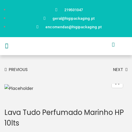
219501047
geral@higipackaging.pt
encomendas@higipackaging.pt
APRESENTAÇÃO
PRODUTOS
CURIOSIDADES
CATÁLOGOS
CONTACTOS
PREVIOUS
NEXT
Lava Tudo Perfumado Marinho HP
10lts