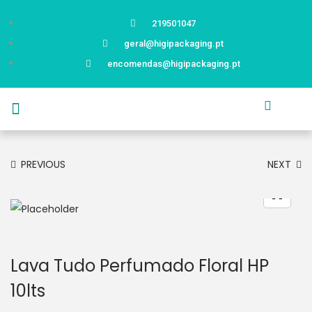
219501047
geral@higipackaging.pt
encomendas@higipackaging.pt
APRESENTAÇÃO
PRODUTOS
CURIOSIDADES
CATÁLOGOS
CONTACTOS
PREVIOUS
NEXT
Lava Tudo Perfumado Floral HP
10lts