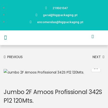
219501047
geral@higipackaging.pt
encomendas@higipackaging.pt
APRESENTAÇÃO
PRODUTOS
CURIOSIDADES
CATÁLOGOS
CONTACTOS
PREVIOUS
NEXT
Jumbo 2F Amoos Profissional 342S
P12 120Mts.