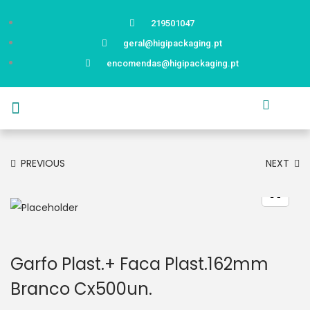
219501047
geral@higipackaging.pt
encomendas@higipackaging.pt
APRESENTAÇÃO
PRODUTOS
CURIOSIDADES
CATÁLOGOS
CONTACTOS
PREVIOUS
NEXT
Garfo Plast.+ Faca Plast.162mm
Branco Cx500un.