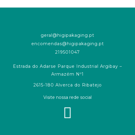
geral@higipakaging.pt
encomendas@higipakaging.pt
219501047
Estrada do Adarse Parque Industrial Argibay –
Armazém Nº1
2615-180 Alverca do Ribatejo
Visite nossa rede social