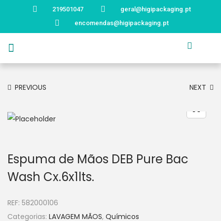
219501047
geral@higipackaging.pt
encomendas@higipackaging.pt
APRESENTAÇÃO
PRODUTOS
CURIOSIDADES
CATÁLOGOS
CONTACTOS
PREVIOUS
NEXT
Espuma de Mãos DEB Pure Bac
Wash Cx.6x1lts.
REF:
582000106
Categorias:
LAVAGEM MÃOS
,
Químicos