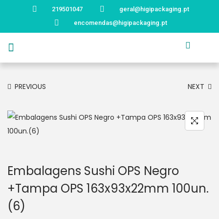
219501047
geral@higipackaging.pt
encomendas@higipackaging.pt
APRESENTAÇÃO
PRODUTOS
CURIOSIDADES
CATÁLOGOS
CONTACTOS
PREVIOUS
NEXT
Embalagens Sushi OPS Negro
+Tampa OPS 163x93x22mm 100un.
(6)