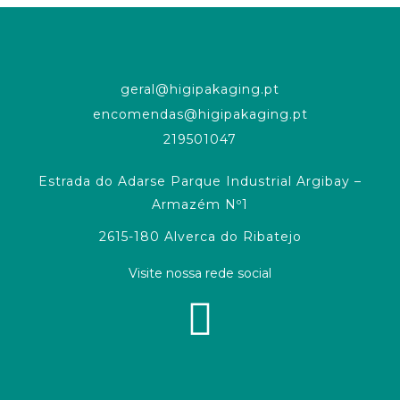
geral@higipakaging.pt
encomendas@higipakaging.pt
219501047
Estrada do Adarse Parque Industrial Argibay –
Armazém Nº1
2615-180 Alverca do Ribatejo
Visite nossa rede social