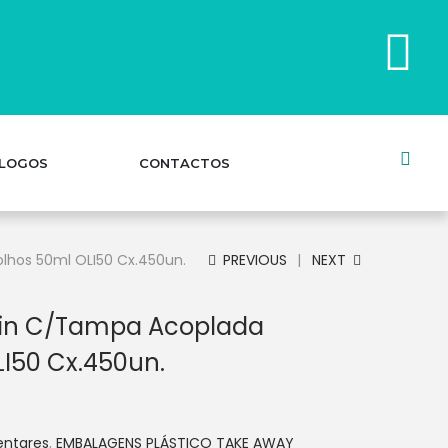
LOGOS
CONTACTOS
lhos 50ml OLI50 Cx.450un.
PREVIOUS
NEXT
in C/Tampa Acoplada
I50 Cx.450un.
entares
,
EMBALAGENS PLÁSTICO TAKE AWAY