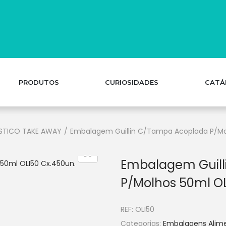
PRODUTOS
CURIOSIDADES
CATÁ
STICO TAKE AWAY
/
Embalagem Guillin C/Tampa Acoplada P/Mo
Embalagem Guill
P/Molhos 50ml OL
REF:
OLI50
Categorias:
Embalagens Alim