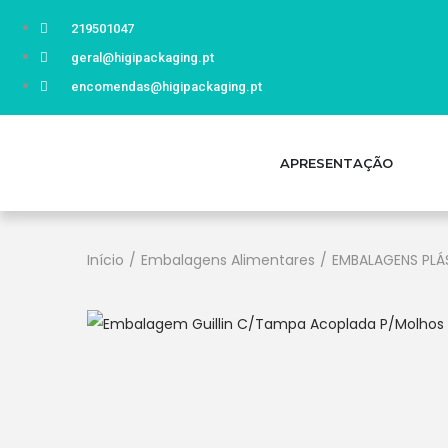
219501047
geral@higipackaging.pt
encomendas@higipackaging.pt
APRESENTAÇÃO
Início
/
Embalagens Alimentares
/
EMBALAGENS PLÁ