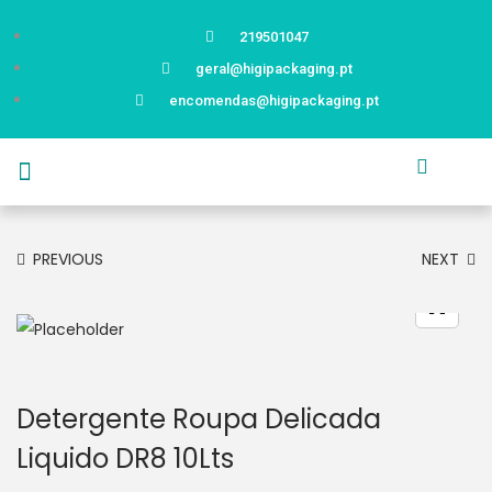
219501047
geral@higipackaging.pt
encomendas@higipackaging.pt
APRESENTAÇÃO
PRODUTOS
CURIOSIDADES
CATÁLOGOS
CONTACTOS
PREVIOUS
NEXT
Detergente Roupa Delicada
Liquido DR8 10Lts