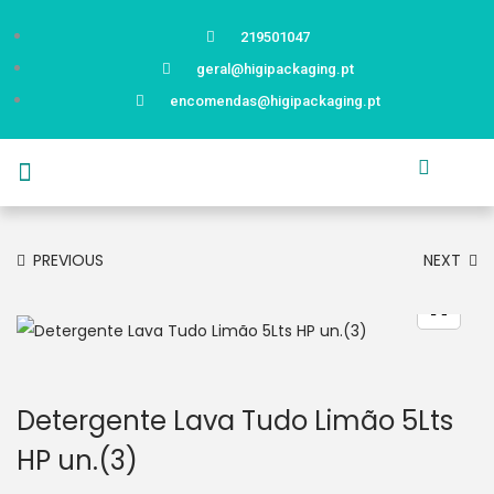
219501047
geral@higipackaging.pt
encomendas@higipackaging.pt
APRESENTAÇÃO
PRODUTOS
CURIOSIDADES
CATÁLOGOS
CONTACTOS
PREVIOUS
NEXT
Detergente Lava Tudo Limão 5Lts
HP un.(3)