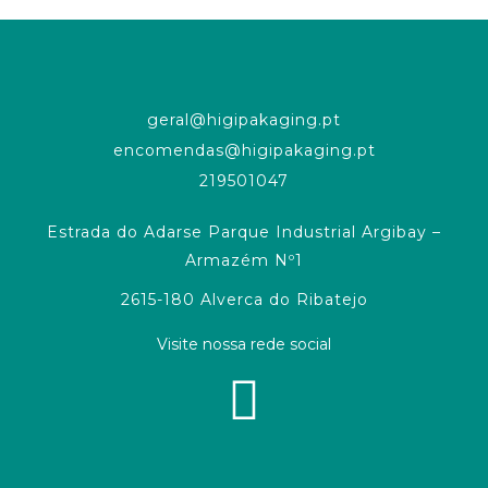
geral@higipakaging.pt
encomendas@higipakaging.pt
219501047
Estrada do Adarse Parque Industrial Argibay –
Armazém Nº1
2615-180 Alverca do Ribatejo
Visite nossa rede social