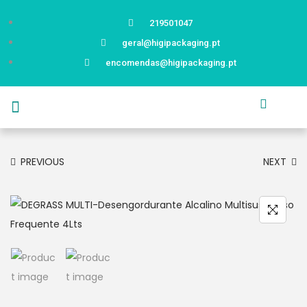
219501047
geral@higipackaging.pt
encomendas@higipackaging.pt
APRESENTAÇÃO
PRODUTOS
CURIOSIDADES
CATÁLOGOS
CONTACTOS
PREVIOUS
NEXT