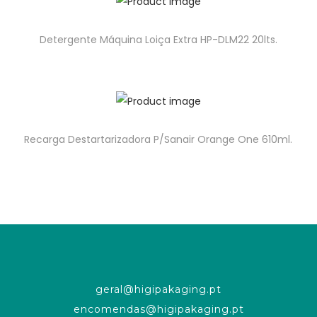
Detergente Máquina Loiça Extra HP-DLM22 20lts.
Recarga Destartarizadora P/Sanair Orange One 610ml.
geral@higipakaging.pt
encomendas@higipakaging.pt