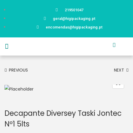
219501047
geral@higipackaging.pt
encomendas@higipackaging.pt
APRESENTAÇÃO
PRODUTOS
CURIOSIDADES
CATÁLOGOS
CONTACTOS
PREVIOUS
NEXT
Decapante Diversey Taski Jontec
Nº1 5lts