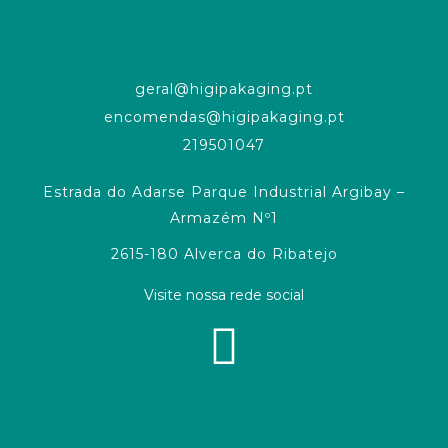
geral@higipakaging.pt
encomendas@higipakaging.pt
219501047
Estrada do Adarse Parque Industrial Argibay –
Armazém Nº1
2615-180 Alverca do Ribatejo
Visite nossa rede social