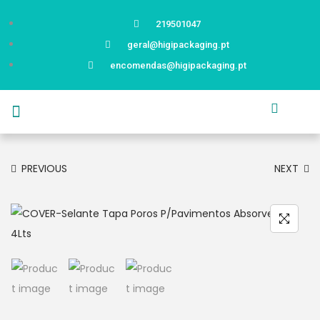
219501047
geral@higipackaging.pt
encomendas@higipackaging.pt
APRESENTAÇÃO
PRODUTOS
CURIOSIDADES
CATÁLOGOS
CONTACTOS
PREVIOUS
NEXT