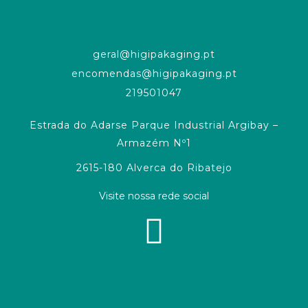
geral@higipakaging.pt
encomendas@higipakaging.pt
219501047
Estrada do Adarse Parque Industrial Argibay –
Armazém Nº1
2615-180 Alverca do Ribatejo
Visite nossa rede social