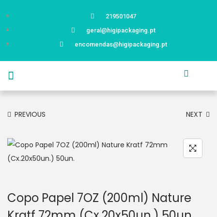
219501047
geral@higipackaging.pt
encomendas@higipackaging.pt
APRESENTAÇÃO
PRODUTOS
CURIOSIDADES
CATÁLOGOS
CONTACTOS
PREVIOUS
NEXT
Copo Papel 7OZ (200ml) Nature
Kratf 72mm (Cx.20x50un.) 50un.