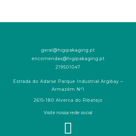
geral@higipakaging.pt
encomendas@higipakaging.pt
219501047
Estrada do Adarse Parque Industrial Argibay –
Armazém Nº1
2615-180 Alverca do Ribatejo
Visite nossa rede social