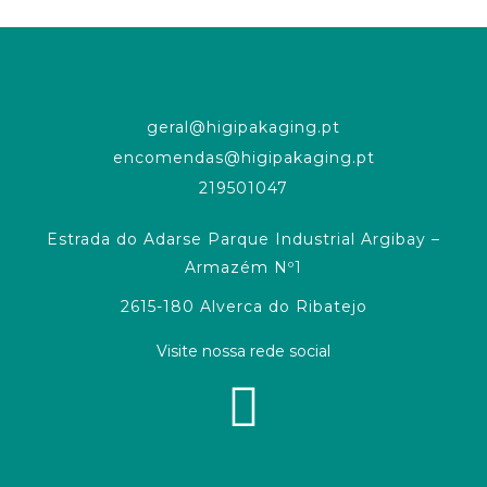
geral@higipakaging.pt
encomendas@higipakaging.pt
219501047
Estrada do Adarse Parque Industrial Argibay –
Armazém Nº1
2615-180 Alverca do Ribatejo
Visite nossa rede social