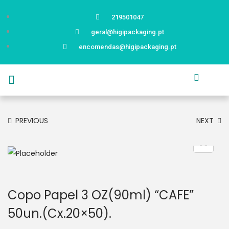
219501047
geral@higipackaging.pt
encomendas@higipackaging.pt
APRESENTAÇÃO
PRODUTOS
CURIOSIDADES
CATÁLOGOS
CONTACTOS
PREVIOUS
NEXT
Copo Papel 3 OZ(90ml) “CAFE”
50un.(Cx.20×50).