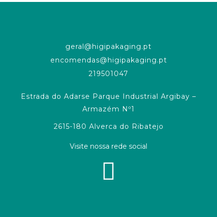
geral@higipakaging.pt
encomendas@higipakaging.pt
219501047
Estrada do Adarse Parque Industrial Argibay –
Armazém Nº1
2615-180 Alverca do Ribatejo
Visite nossa rede social