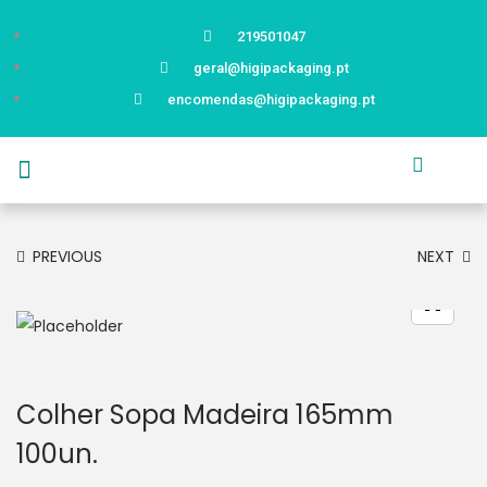
219501047
geral@higipackaging.pt
encomendas@higipackaging.pt
APRESENTAÇÃO
PRODUTOS
CURIOSIDADES
CATÁLOGOS
CONTACTOS
PREVIOUS
NEXT
Colher Sopa Madeira 165mm
100un.