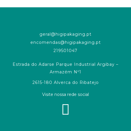
geral@higipakaging.pt
encomendas@higipakaging.pt
219501047
Estrada do Adarse Parque Industrial Argibay –
Armazém Nº1
2615-180 Alverca do Ribatejo
Visite nossa rede social