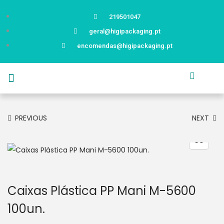
219501047
geral@higipackaging.pt
encomendas@higipackaging.pt
APRESENTAÇÃO
PRODUTOS
CURIOSIDADES
CATÁLOGOS
CONTACTOS
PREVIOUS
NEXT
Caixas Plástica PP Mani M-5600
100un.