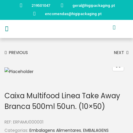
219501047
geral@higipackaging.pt
encomendas@higipackaging.pt
APRESENTAÇÃO
PRODUTOS
CURIOSIDADES
CATÁLOGOS
CONTACTOS
PREVIOUS
NEXT
Caixa Multifood Linea Take Away
Branca 500ml 50un. (10×50)
REF:
ERPAMU000001
Categorias:
Embalagens Alimentares
,
EMBALAGENS