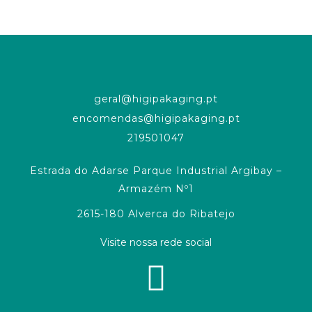
geral@higipakaging.pt
encomendas@higipakaging.pt
219501047
Estrada do Adarse Parque Industrial Argibay –
Armazém Nº1
2615-180 Alverca do Ribatejo
Visite nossa rede social