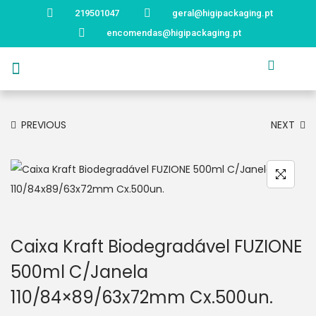
219501047
geral@higipackaging.pt
encomendas@higipackaging.pt
APRESENTAÇÃO
PRODUTOS
CURIOSIDADES
CATÁLOGOS
CONTACTOS
PREVIOUS
NEXT
Caixa Kraft Biodegradável FUZIONE
500ml C/Janela
110/84×89/63x72mm Cx.500un.