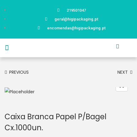
219501047
geral@higipackaging.pt
encomendas@higipackaging.pt
APRESENTAÇÃO
PRODUTOS
CURIOSIDADES
CATÁLOGOS
CONTACTOS
PREVIOUS
NEXT
Caixa Branca Papel P/Bagel
Cx.1000un.