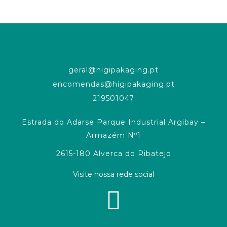
geral@higipakaging.pt
encomendas@higipakaging.pt
219501047
Estrada do Adarse Parque Industrial Argibay –
Armazém Nº1
2615-180 Alverca do Ribatejo
Visite nossa rede social