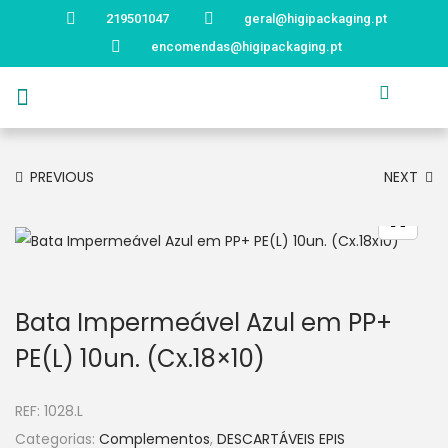
219501047
geral@higipackaging.pt
encomendas@higipackaging.pt
APRESENTAÇÃO
PRODUTOS
CURIOSIDADES
CATÁLOGOS
CONTACTOS
PREVIOUS
NEXT
Bata Impermeável Azul em PP+
PE(L) 10un. (Cx.18×10)
REF:
1028.L
Categorias:
Complementos
,
DESCARTÁVEIS EPIS