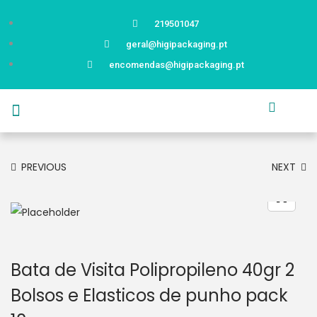
219501047
geral@higipackaging.pt
encomendas@higipackaging.pt
APRESENTAÇÃO
PRODUTOS
CURIOSIDADES
CATÁLOGOS
CONTACTOS
PREVIOUS
NEXT
Bata de Visita Polipropileno 40gr 2
Bolsos e Elasticos de punho pack