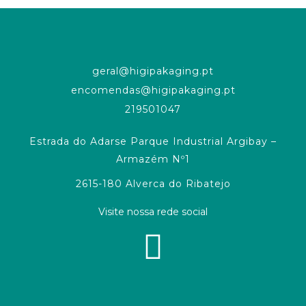
geral@higipakaging.pt
encomendas@higipakaging.pt
219501047
Estrada do Adarse Parque Industrial Argibay –
Armazém Nº1
2615-180 Alverca do Ribatejo
Visite nossa rede social