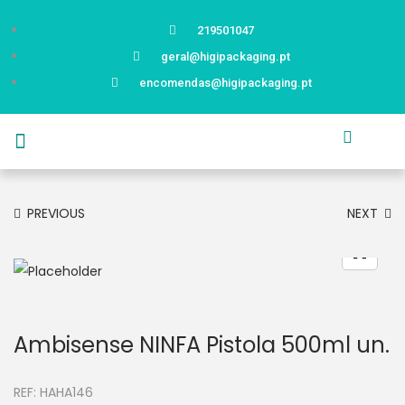
219501047
geral@higipackaging.pt
encomendas@higipackaging.pt
APRESENTAÇÃO
PRODUTOS
CURIOSIDADES
CATÁLOGOS
CONTACTOS
PREVIOUS
NEXT
Ambisense NINFA Pistola 500ml un.
REF:
HAHA146