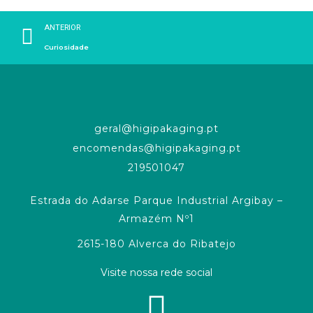
ANTERIOR
Curiosidade
geral@higipakaging.pt
encomendas@higipakaging.pt
219501047
Estrada do Adarse Parque Industrial Argibay –
Armazém Nº1
2615-180 Alverca do Ribatejo
Visite nossa rede social